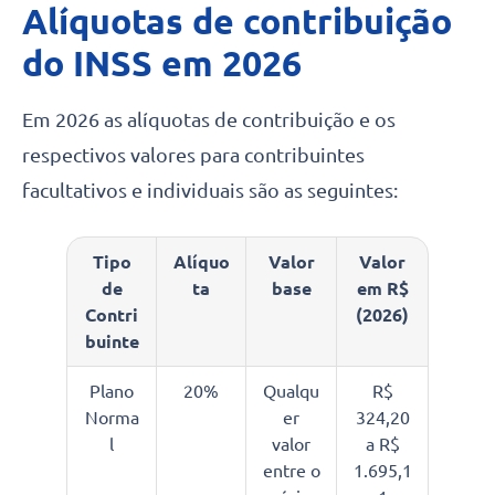
Alíquotas de contribuição
do INSS em 202
6
Em 2026 as alíquotas de contribuição e os
respectivos valores para contribuintes
facultativos e individuais são as seguintes:
Tipo
Alíquo
Valor
Valor
de
ta
base
em R$
Contri
(2026)
buinte
Plano
20%
Qualqu
R$
Norma
er
324,20
l
valor
a R$
entre o
1.695,1