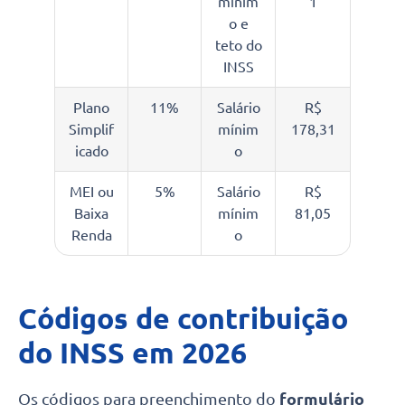
mínim
1
o e
teto do
INSS
Plano
11%
Salário
R$
Simplif
mínim
178,31
icado
o
MEI ou
5%
Salário
R$
Baixa
mínim
81,05
Renda
o
Códigos de contribuição
do INSS em 202
6
Os códigos para preenchimento do
formulário