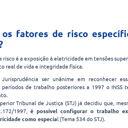
os fatores de risco específi
a?
e risco é a exposição à eletricidade em tensões super
o real de vida e integridade física.
 Jurisprudência ser unânime em reconhecer ess
a períodos de trabalho posteriores a 1997 o INSS t
to.
uperior Tribunal de Justiça (STJ) já decidiu que, me
2.172/1997,
é possível configurar o trabalho e
tricidade como especia
l (Tema 534 do STJ).