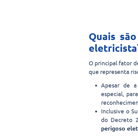
Quais são 
eletricist
O principal fator d
que representa risc
Apesar de a
especial, par
reconhecimen
Inclusive o S
do Decreto 
perigoso ele