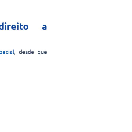
ireito a
pecial
, desde que