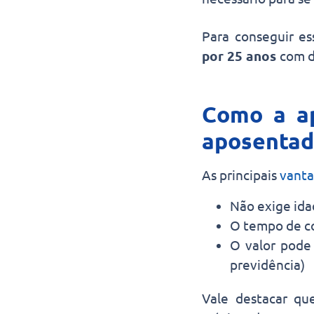
Para conseguir es
por 25 anos
com d
Como a ap
aposentad
As principais
vanta
Não exige id
O tempo de co
O valor pode 
previdência)
Vale destacar qu