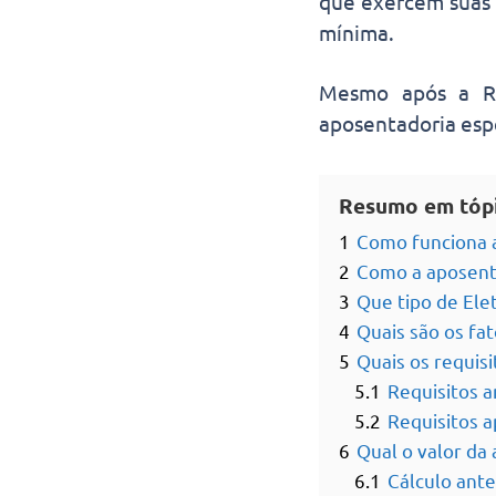
que exercem suas 
mínima.
Mesmo após a Ref
aposentadoria espe
Resumo em tóp
1
Como funciona a
2
Como a aposenta
3
Que tipo de Elet
4
Quais são os fat
5
Quais os requisi
5.1
Requisitos a
5.2
Requisitos a
6
Qual o valor da 
6.1
Cálculo ant