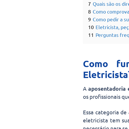
7
Quais são os dir
8
Como comprovar 
9
Como pedir a su
10
Eletricista, p
11
Perguntas freq
Como fun
Eletricista
A
aposentadoria e
os profissionais qu
Essa categoria de
eletricista tem su
necessário para se