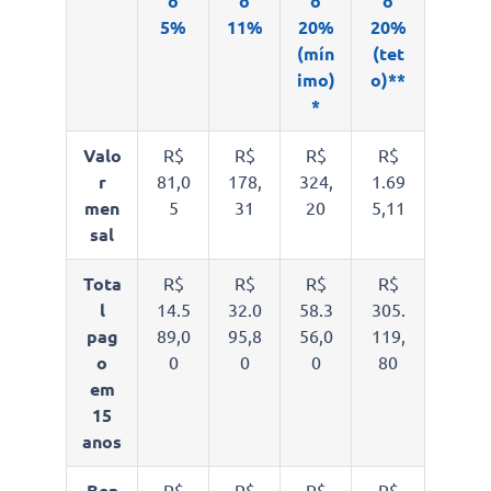
o
o
o
o
5%
11%
20%
20%
(mín
(tet
imo)
o)**
*
Valo
R$
R$
R$
R$
r
81,0
178,
324,
1.69
men
5
31
20
5,11
sal
Tota
R$
R$
R$
R$
l
14.5
32.0
58.3
305.
pag
89,0
95,8
56,0
119,
o
0
0
0
80
em
15
anos