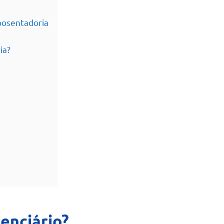
posentadoria
ia?
enciário?