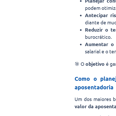
Planejar con
podem otimiza
Antecipar ri
diante de mud
Reduzir o te
burocrático.
Aumentar o 
salarial e o t
🎯 O
objetivo
é ga
Como o planej
aposentadoria
Um dos maiores be
valor da aposent