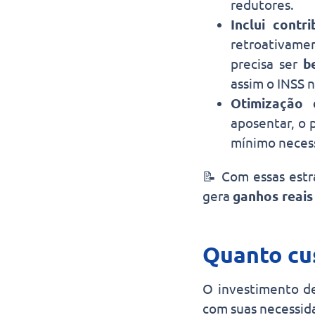
redutores.
Inclui contr
retroativame
precisa ser
b
assim o INSS 
Otimização 
aposentar, o 
mínimo necess
📝 Com essas estr
gera
ganhos reais
Quanto cu
O investimento d
com suas necessida