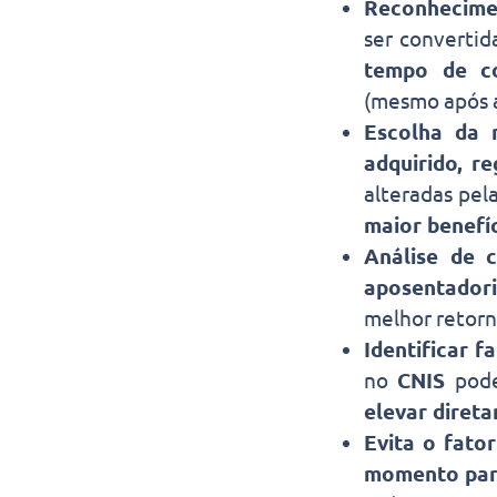
Reconhecimen
ser converti
tempo de co
(mesmo após a
Escolha da 
adquirido, r
alteradas pel
maior benefíc
Análise de 
aposentador
melhor retorn
Identificar f
no
CNIS
pode
elevar diret
Evita o fator
momento par