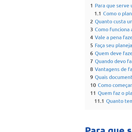
1
Para que serve 
1.1
Como o plan
2
Quanto custa um
3
Como funciona a
4
Vale a pena faz
5
Faça seu planej
6
Quem deve faze
7
Quando devo fa
8
Vantagens de fa
9
Quais documento
10
Como começar 
11
Quem faz o pl
11.1
Quanto tem
Para que 