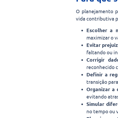
O planejamento pr
vida contributiva 
Escolher a 
maximizar o v
Evitar prejuí
faltando ou in
Corrigir da
reconhecido c
Definir a re
transição par
Organizar a
evitando atra
Simular dife
no tempo ou v