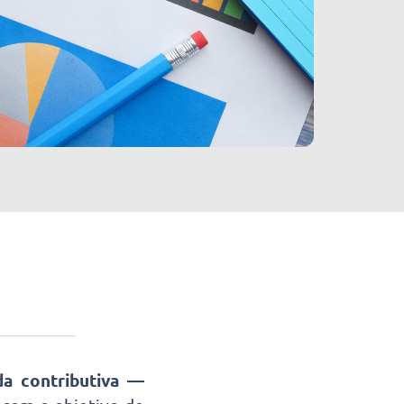
a contributiva
—