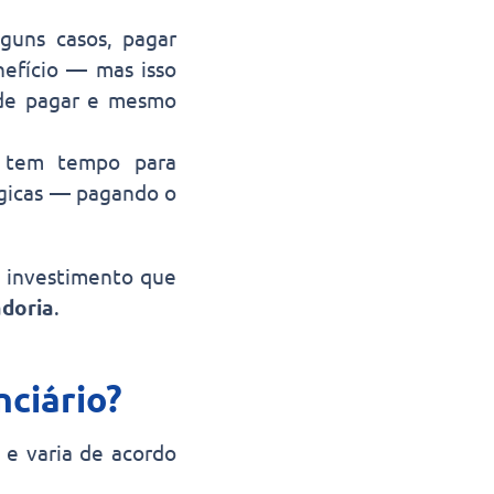
guns casos, pagar
efício — mas isso
ode pagar e mesmo
 tem tempo para
égicas — pagando o
m investimento que
adoria
.
ciário?
e varia de acordo