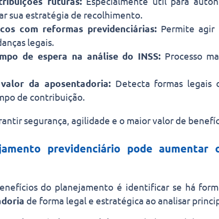
tribuições futuras:
Especialmente útil para autô
r sua estratégia de recolhimento.
scos com reformas previdenciárias:
Permite agir
anças legais.
mpo de espera na análise do INSS:
Processo ma
valor da aposentadoria:
Detecta formas legais 
empo de contribuição.
rantir segurança, agilidade e o maior valor de benefíc
amento previdenciário pode aumentar 
nefícios do planejamento é identificar se há for
adoria
de forma legal e estratégica ao analisar princ