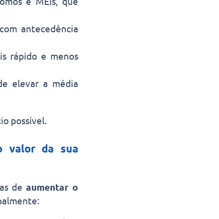
nomos e MEIs, que
 com antecedência
is rápido e menos
de elevar a média
io possível.
o valor da sua
mas de
aumentar o
ipalmente: