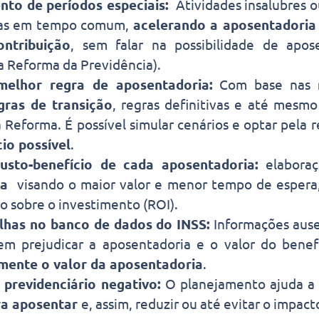
to de períodos especiais:
Atividades insalubres 
das em tempo comum,
acelerando a aposentadoria
ntribuição
, sem falar na possibilidade de apose
 Reforma da Previdência).
melhor regra de aposentadoria:
Com base nas
egras de transição
, regras definitivas e até mesm
a Reforma. É possível simular cenários e optar pela 
io possível
.
custo-benefício de cada aposentadoria:
elabora
ia
visando o maior valor e menor tempo de espera
o sobre o investimento (ROI).
alhas no banco de dados do INSS:
Informações ause
m prejudicar a aposentadoria e o valor do benefí
amente o valor da aposentadoria
.
 previdenciário negativo:
O planejamento ajuda a 
a aposentar
e, assim, reduzir ou até evitar o impac