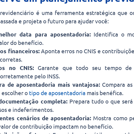
evidenciário é uma ferramenta estratégica que o
passada e projeta o futuro para ajudar você:
melhor data para aposentadoria:
Identifica o m
alor do benefício.
zos financeiros:
Aponta erros no CNIS e contribuiçõ
corretas.
dos no CNIS:
Garante que todo seu tempo de c
orretamente pelo INSS.
gra de aposentadoria mais vantajosa:
Compara as r
a escolher o
tipo de aposentadoria
mais benéfica.
 documentação completa:
Prepara tudo o que será 
sos e indeferimentos.
rentes cenários de aposentadoria:
Mostra como p
alor de contribuição impactam no benefício.