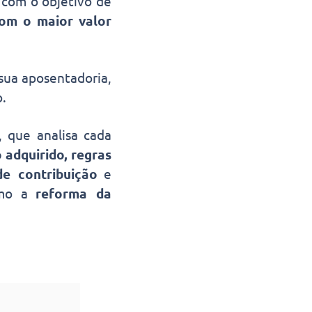
 com o objetivo de
om o maior valor
sua aposentadoria,
o.
, que analisa cada
o adquirido, regras
e contribuição
e
omo a
reforma da