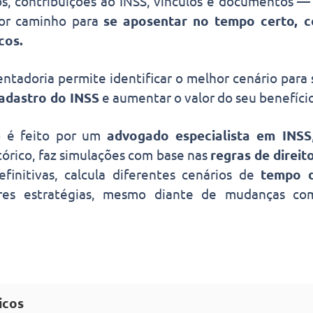
s, contribuições ao INSS, vínculos e documentos —
hor caminho para
se aposentar no tempo certo, c
cos.
ntadoria permite identificar o melhor cenário para 
cadastro do INSS
e aumentar o valor do seu benefíci
 é feito por um
advogado especialista em INSS
tórico, faz simulações com base nas
regras de direit
finitivas, calcula diferentes cenários de
tempo d
res estratégias, mesmo diante de mudanças c
icos