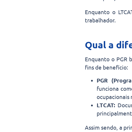
Enquanto o LTCAT
trabalhador.
Qual a di
Enquanto o PGR bu
fins de benefício:
PGR (Progra
funciona como
ocupacionais 
LTCAT:
Docum
principalment
Assim sendo, a pr