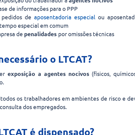
xposição do trabalhador a
agentes nocivos
ase de informações para o PPP
 pedidos de
aposentadoria especial
ou aposentad
 tempo especial em comum
mpresa de
penalidades
por omissões técnicas
necessário o LTCAT?
ver
exposição a agentes nocivos
(físicos, químico
o.
 todos os trabalhadores em ambientes de risco e de
e consulta dos empregados.
LTCAT é dispensado?