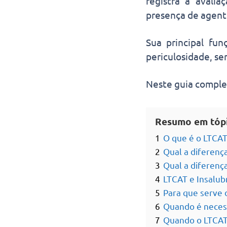
registra a avalia
presença de agente
Sua principal fun
periculosidade, se
Neste guia comple
Resumo em tóp
1
O que é o LTCAT
2
Qual a diferenç
3
Qual a diferenç
4
LTCAT e Insalubr
5
Para que serve 
6
Quando é neces
7
Quando o LTCAT