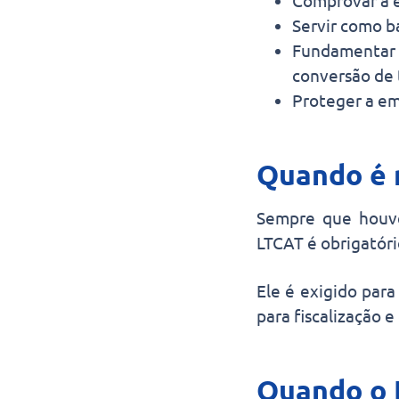
Comprovar a e
Servir como b
Fundamentar
conversão de
Proteger a e
Quando é 
Sempre que hou
LTCAT é obrigatóri
Ele é exigido para
para fiscalização 
Quando o 