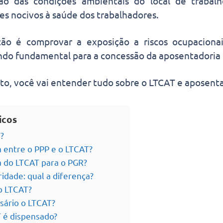
ção das condições ambientais do local de trabalh
s nocivos à saúde dos trabalhadores.
ção é comprovar a exposição a riscos ocupacionai
ndo fundamental para a concessão da aposentadoria 
to, você vai entender tudo sobre o LTCAT e aposenta
icos
?
a entre o PPP e o LTCAT?
a do LTCAT para o PGR?
idade: qual a diferença?
o LTCAT?
sário o LTCAT?
 é dispensado?