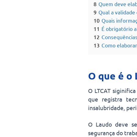
8
Quem deve elab
9
Qual a validade
10
Quais informa
11
É obrigatório
12
Consequências 
13
Como elaborar
O que é o
O LTCAT siginific
que registra tec
insalubridade, peri
O Laudo deve ser
segurança do traba