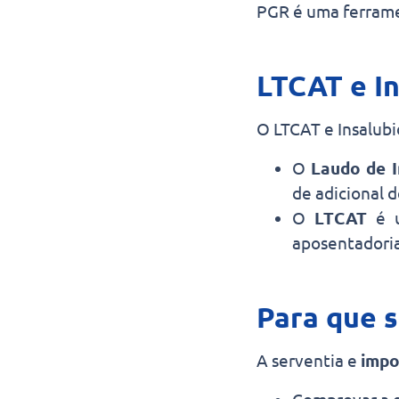
PGR é uma ferram
LTCAT e In
O LTCAT e Insalub
O
Laudo de I
de adicional d
O
LTCAT
é u
aposentadoria
Para que 
A serventia e
impo