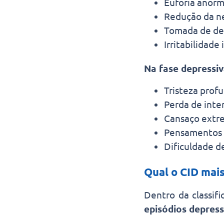
Euforia anorm
Redução da n
Tomada de dec
Irritabilidade
Na fase depressiv
Tristeza prof
Perda de inte
Cansaço extr
Pensamentos n
Dificuldade d
Qual o CID mais
Dentro da classif
episódios depress