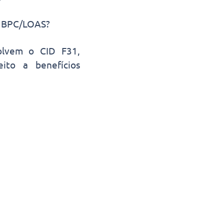
 o BPC/LOAS?
olvem o CID F31,
ito a benefícios