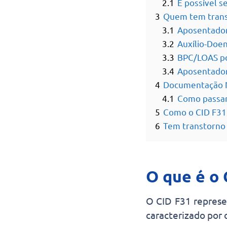
2.1
É possível s
3
Quem tem transt
3.1
Aposentadori
3.2
Auxílio-Doen
3.3
BPC/LOAS po
3.4
Aposentador
4
Documentação N
4.1
Como passar 
5
Como o CID F31
6
Tem transtorno 
O que é o 
O CID F31 represe
caracterizado por 