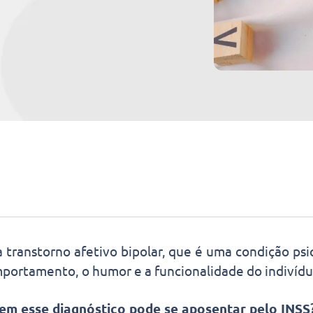
a transtorno afetivo bipolar, que é uma condição psi
portamento, o humor e a funcionalidade do indivídu
em esse diagnóstico pode se aposentar pelo INSS