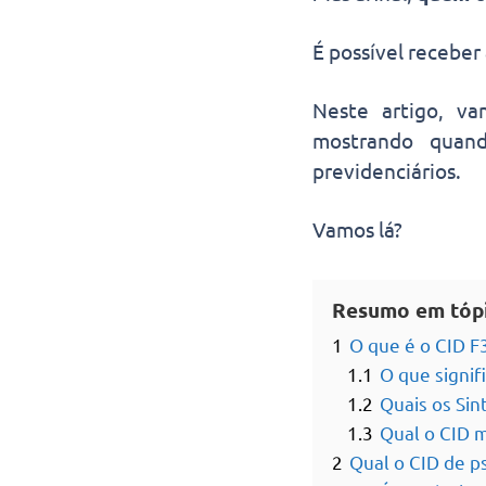
É possível receber
Neste artigo, v
mostrando qua
previdenciários.
Vamos lá?
Resumo em tóp
1
O que é o CID F
1.1
O que signif
1.2
Quais os Si
1.3
Qual o CID m
2
Qual o CID de p