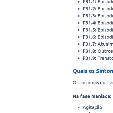
F31.1:
Episód
F31.2:
Episód
F31.3:
Episód
F31.4:
Episód
F31.5:
Episód
F31.6:
Episódi
F31.7:
Atualm
F31.8:
Outros 
F31.9:
Transto
Quais os Sinto
Os sintomas do tra
Na fase maníaca:
Agitação