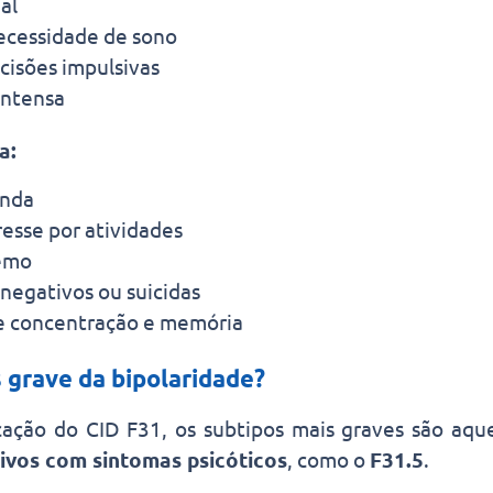
al
ecessidade de sono
isões impulsivas
 intensa
a:
unda
resse por atividades
emo
egativos ou suicidas
e concentração e memória
 grave da bipolaridade?
icação do CID F31, os subtipos mais graves são aq
ivos com sintomas psicóticos
, como o
F31.5
.