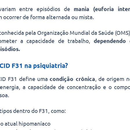
variam entre episódios de
mania (euforia inte
m ocorrer de forma alternada ou mista.
econhecida pela Organização Mundial da Saúde (OM
meter a capacidade de trabalho,
dependendo 
isódios.
 CID F31 na psiquiatria?
 CID F31 define uma
condição crônica
, de origem n
 energia, a capacidade de concentração e o compo
soa.
tipos dentro do F31, como:
io atual hipomaníaco