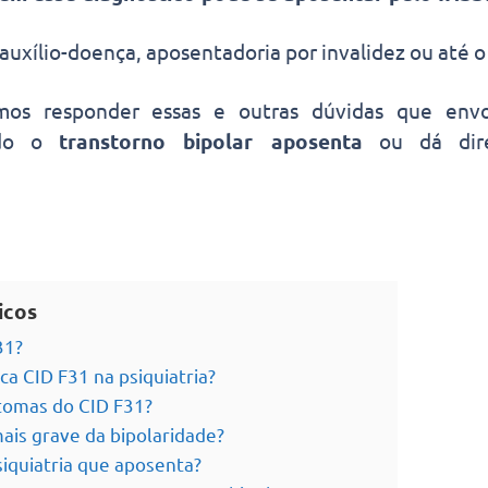
 auxílio-doença, aposentadoria por invalidez ou até
amos responder essas e outras dúvidas que env
ndo o
transtorno bipolar aposenta
ou dá dire
icos
31?
ica CID F31 na psiquiatria?
ntomas do CID F31?
ais grave da bipolaridade?
siquiatria que aposenta?