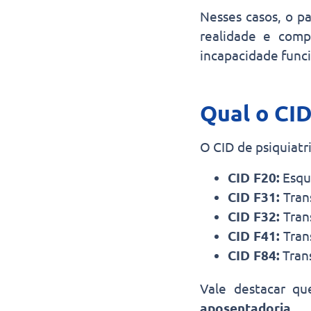
Nesses casos, o p
realidade e comp
incapacidade funci
Qual o CID
O CID de psiquiatr
CID F20:
Esqu
CID F31:
Tran
CID F32:
Tran
CID F41:
Tran
CID F84:
Tran
Vale destacar q
aposentadoria
.