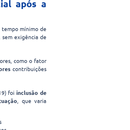
ial após a
 o tempo mínimo de
, sem exigência de
tores, como o fator
ores
contribuições
19) foi
inclusão de
tuação
, que varia
s
tos