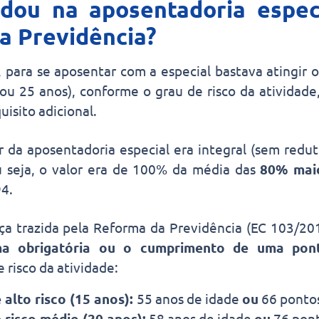
ou na aposentadoria espec
a Previdência?
 para se aposentar com a especial bastava atingir
 ou 25 anos), conforme o grau de risco da atividade
uisito adicional.
r da aposentadoria especial era integral (sem redu
ou seja, o valor era de 100% da média das
80% mai
94.
ça trazida pela Reforma da Previdência (EC 103/20
ma obrigatória ou o cumprimento de uma pon
 risco da atividade:
 alto risco (15 anos):
55 anos de idade
ou
66 ponto
 risco médio (20 anos):
58 anos de idade
ou
76 pon