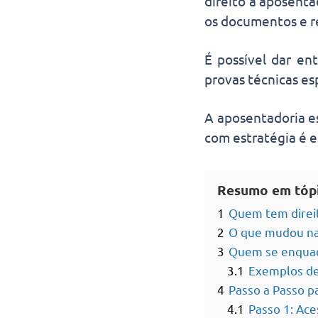
direito à aposent
os documentos e r
É possível dar en
provas técnicas esp
A aposentadoria es
com estratégia é e
Resumo em tóp
1
Quem tem direit
2
O que mudou na 
3
Quem se enquad
3.1
Exemplos de 
4
Passo a Passo pa
4.1
Passo 1: Ac