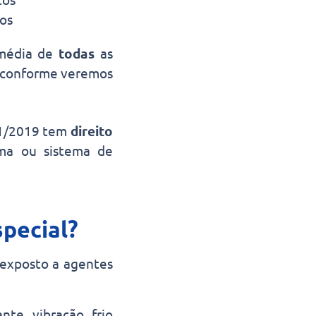
os
 média de
todas
as
r, conforme veremos
11/2019 tem
direito
ima ou sistema de
pecial?
 exposto a agentes
nte, vibração, frio