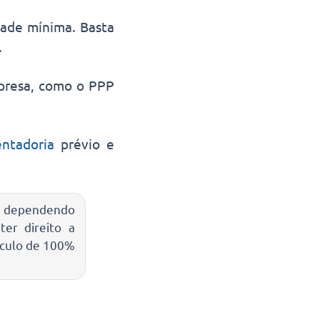
idade mínima. Basta
.
presa, como o PPP
ntadoria
prévio e
l, dependendo
er direito a
lculo de 100%