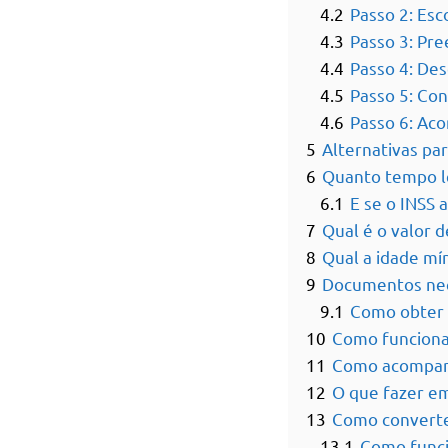
4.2
Passo 2: Esc
4.3
Passo 3: Pr
4.4
Passo 4: Des
4.5
Passo 5: Co
4.6
Passo 6: Ac
5
Alternativas pa
6
Quanto tempo le
6.1
E se o INSS 
7
Qual é o valor 
8
Qual a idade mí
9
Documentos nece
9.1
Como obter e
10
Como funciona 
11
Como acompanh
12
O que fazer em
13
Como converte
13.1
Como funci