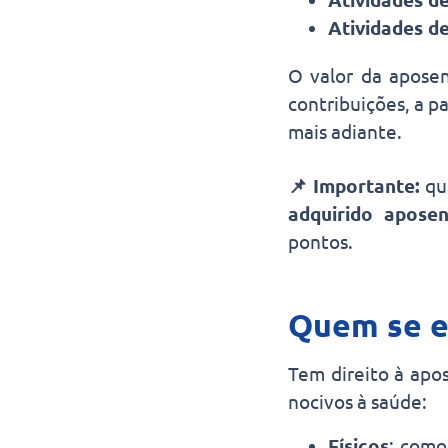
Atividades de
O valor da apose
contribuições, a p
mais adiante.
📌 Importante:
qu
adquirido aposen
pontos.
Quem se e
Tem direito à apo
nocivos à saúde:
Físicos
: como