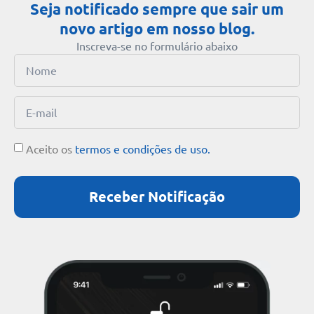
Seja notificado sempre que sair um
novo artigo em nosso blog.
Inscreva-se no formulário abaixo
Aceito os
termos e condições de uso.
Receber Notificação