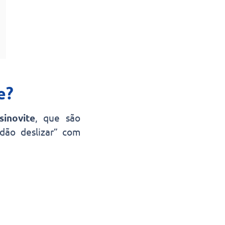
e?
sinovite
, que são
dão deslizar” com