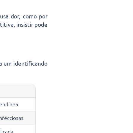
usa dor, como por
tiva, insistir pode
a um identificando
tendínea
nfecciosas
ficada