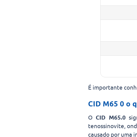
É importante conhe
CID M65 0 o q
O
CID M65.0
sig
tenossinovite, on
causado por uma i