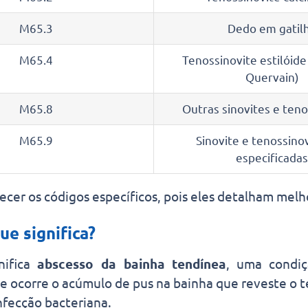
M65.3
Dedo em gatil
M65.4
Tenossinovite estilóide
Quervain)
M65.8
Outras sinovites e teno
M65.9
Sinovite e tenossino
especificadas
cer os códigos específicos, pois eles detalham melh
ue significa?
nifica
abscesso da bainha tendínea
, uma condi
de ocorre o acúmulo de pus na bainha que reveste o 
nfecção bacteriana.