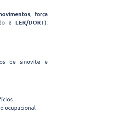
movimentos
, força
iado a
LER/DORT
),
sos de sinovite e
ícios
o ocupacional