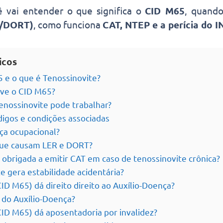
ê vai entender o que significa o
CID M65
, quand
R/DORT)
, como funciona
CAT, NTEP e a perícia do I
icos
 e o que é Tenossinovite?
rve o CID M65?
nossinovite pode trabalhar?
igos e condições associadas
ça ocupacional?
que causam LER e DORT?
obrigada a emitir CAT em caso de tenossinovite crônica?
e gera estabilidade acidentária?
ID M65) dá direito direito ao Auxílio-Doença?
 do Auxílio-Doença?
CID M65) dá aposentadoria por invalidez?