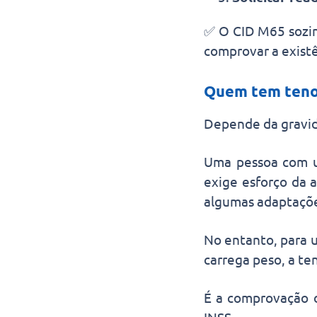
✅ O CID M65 sozin
comprovar a exist
Quem tem tenos
Depende da gravida
Uma pessoa com u
exige esforço da 
algumas adaptaçõe
No entanto, para u
carrega peso, a te
É a comprovação d