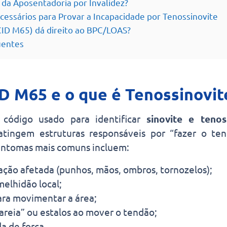
 da Aposentadoria por Invalidez?
ssários para Provar a Incapacidade por Tenossinovite
CID M65) dá direito ao BPC/LOAS?
uentes
D M65 e o que é Tenossinovit
código usado para identificar
sinovite e tenos
atingem estruturas responsáveis por “fazer o ten
sintomas mais comuns incluem:
lação afetada (punhos, mãos, ombros, tornozelos);
melhidão local;
ara movimentar a área;
areia” ou estalos ao mover o tendão;
a de força.