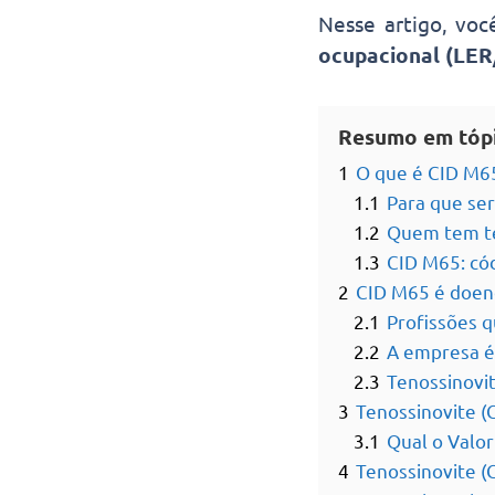
Nesse artigo, voc
ocupacional (LE
Resumo em tóp
1
O que é CID M65
1.1
Para que se
1.2
Quem tem te
1.3
CID M65: cód
2
CID M65 é doen
2.1
Profissões 
2.2
A empresa é 
2.3
Tenossinovit
3
Tenossinovite (C
3.1
Qual o Valor
4
Tenossinovite (