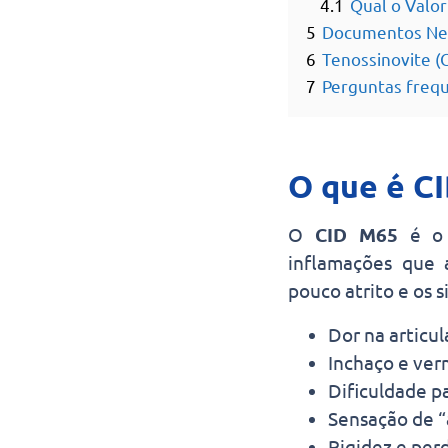
4.1
Qual o Valor
5
Documentos Nece
6
Tenossinovite (
7
Perguntas freq
O que é CI
O
CID M65
é o 
inflamações que 
pouco atrito e os 
Dor na articu
Inchaço e ver
Dificuldade p
Sensação de “
Rigidez e perd