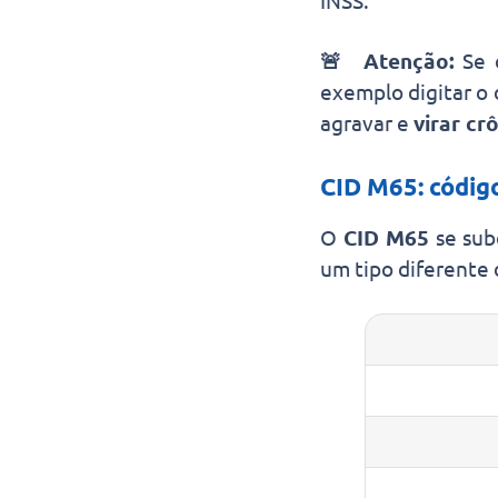
INSS.
🚨 Atenção:
Se 
exemplo digitar o 
agravar e
virar cr
CID M65: códig
O
CID M65
se sub
um tipo diferente 