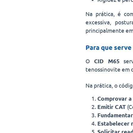
Na prática, é co
excessiva, postu
principalmente em
Para que serve
O
CID M65
serv
tenossinovite em d
Na prática, o códig
Comprovar a
Emitir CAT
(C
Fundamentar
Estabelecer 
Solicitar rea