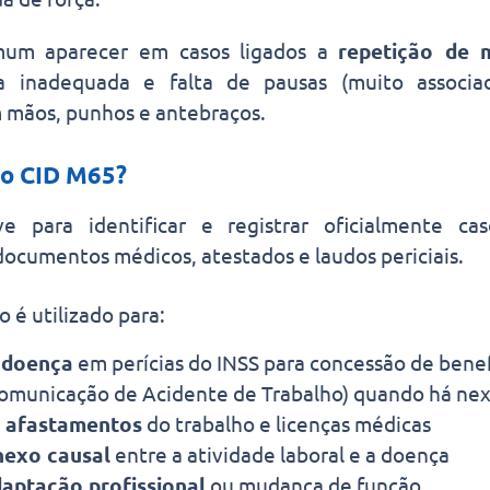
mum aparecer em casos ligados a
repetição de 
ra inadequada e falta de pausas (muito assoc
 mãos, punhos e antebraços.
 o CID M65?
e para identificar e registrar oficialmente ca
ocumentos médicos, atestados e laudos periciais.
o é utilizado para:
 doença
em perícias do INSS para concessão de benef
omunicação de Acidente de Trabalho) quando há nex
 afastamentos
do trabalho e licenças médicas
nexo causal
entre a atividade laboral e a doença
daptação profissional
ou mudança de função