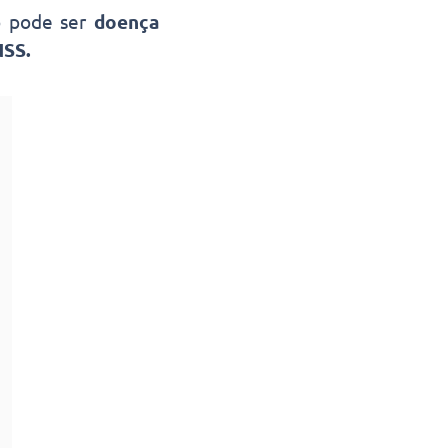
o pode ser
doença
NSS.