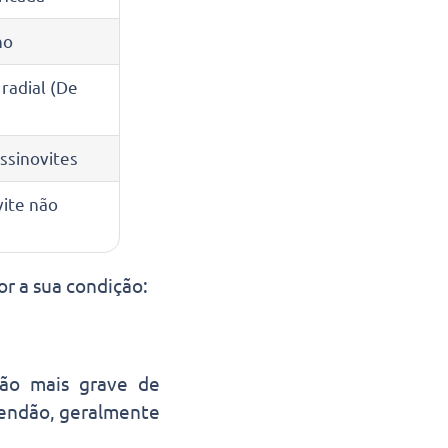
ho
 radial (De
ssinovites
vite não
or a sua condição:
ção mais grave de
tendão, geralmente