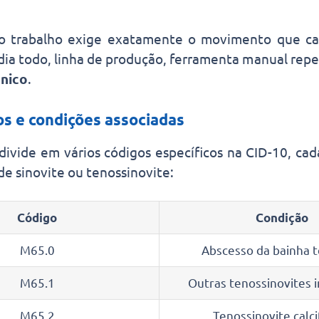
o trabalho exige exatamente o movimento que ca
dia todo, linha de produção, ferramenta manual repeti
ônico
.
os e condições associadas
divide em vários códigos específicos na CID-10, cad
de sinovite ou tenossinovite:
Código
Condição
M65.0
Abscesso da bainha 
M65.1
Outras tenossinovites i
M65.2
Tenossinovite calci