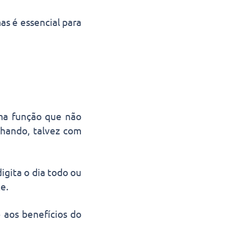
s é essencial para
ma função que não
lhando, talvez com
igita o dia todo ou
e.
 aos benefícios do