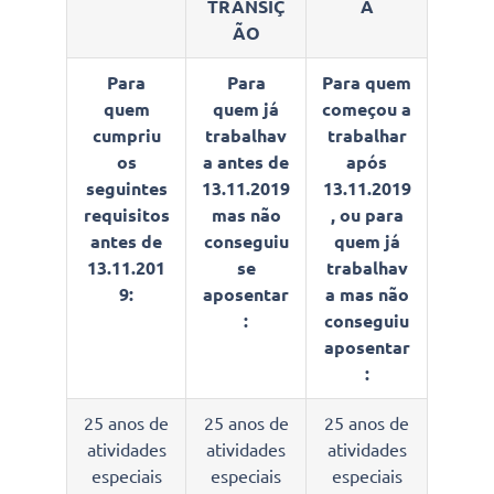
TRANSIÇ
A
ÃO
Para
Para
Para quem
quem
quem já
começou a
cumpriu
trabalhav
trabalhar
os
a antes de
após
seguintes
13.11.2019
13.11.2019
requisitos
mas não
, ou para
antes de
conseguiu
quem já
13.11.201
se
trabalhav
9:
aposentar
a mas não
:
conseguiu
aposentar
:
25 anos de
25 anos de
25 anos de
atividades
atividades
atividades
especiais
especiais
especiais