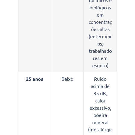
químicos e
biológicos
em
concentraç
ões altas
(enfermeir
os,
trabalhado
res em
esgoto)
25 anos
Baixo
Ruído
acima de
85 dB,
calor
excessivo,
poeira
mineral
(metalúrgic